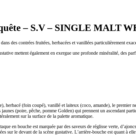
quête – S.V – SINGLE MALT 
 dans des contrées fruitées, herbacées et vanillées particulièrement exac
ustative mettent égale
ment en exergue une profonde minéralité, des par
ise), herbacé (foin coupé), vanillé et laiteux (coco, amande), le premier 
its jaunes (poire, pêche, pomme Golden) qui prennent un ascendant partic
éralement sur la surface de la palette aromatique.
aque en bouche est marquée par des saveurs de réglisse verte, d’ajoncs e
ées sur le devant de la scène gustative. L’arrière-bouche est quant à ell