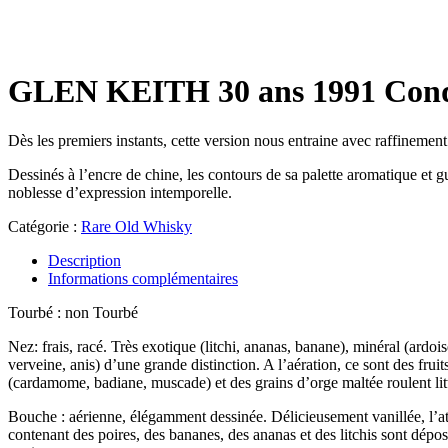
GLEN KEITH 30 ans 1991 Con
Dès les premiers instants, cette version nous entraine avec raffinement
Dessinés à l’encre de chine, les contours de sa palette aromatique et g
noblesse d’expression intemporelle.
Catégorie :
Rare Old Whisky
Description
Informations complémentaires
Tourbé : non Tourbé
Nez: frais, racé. Très exotique (litchi, ananas, banane), minéral (ardo
verveine, anis) d’une grande distinction. A l’aération, ce sont des fru
(cardamome, badiane, muscade) et des grains d’orge maltée roulent litt
Bouche : aérienne, élégamment dessinée. Délicieusement vanillée, l’att
contenant des poires, des bananes, des ananas et des litchis sont dépos