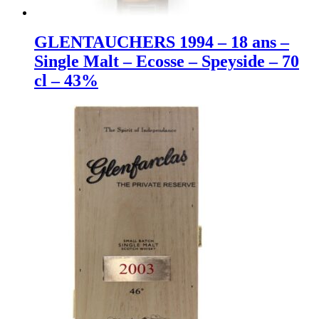
GLENTAUCHERS 1994 – 18 ans –
Single Malt – Ecosse – Speyside – 70
cl – 43%