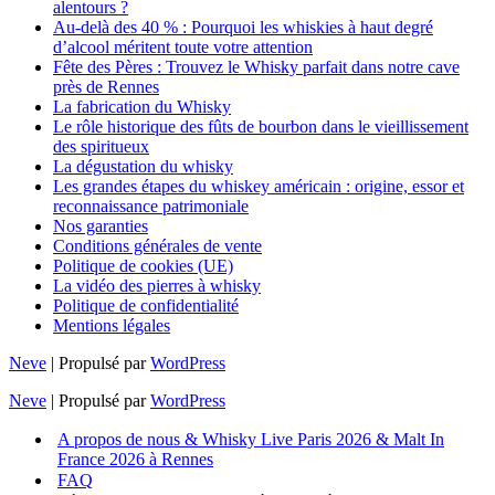
alentours ?
Au-delà des 40 % : Pourquoi les whiskies à haut degré
d’alcool méritent toute votre attention
Fête des Pères : Trouvez le Whisky parfait dans notre cave
près de Rennes
La fabrication du Whisky
Le rôle historique des fûts de bourbon dans le vieillissement
des spiritueux
La dégustation du whisky
Les grandes étapes du whiskey américain : origine, essor et
reconnaissance patrimoniale
Nos garanties
Conditions générales de vente
Politique de cookies (UE)
La vidéo des pierres à whisky
Politique de confidentialité
Mentions légales
Neve
| Propulsé par
WordPress
Neve
| Propulsé par
WordPress
A propos de nous & Whisky Live Paris 2026 & Malt In
France 2026 à Rennes
FAQ