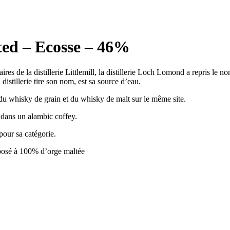
ed – Ecosse – 46%
res de la distillerie Littlemill, la distillerie Loch Lomond a repris le n
stillerie tire son nom, est sa source d’eau.
is du whisky de grain et du whisky de malt sur le même site.
é dans un alambic coffey.
pour sa catégorie.
posé à 100% d’orge maltée