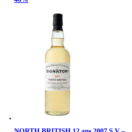
NORTH BRITISH 12 ans 2007 S.V –