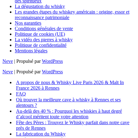
des spiritueux
La dégustation du whisky
Les grandes étapes du whiskey américain : origine, essor et
reconnaissance patrimoniale
Nos garanties
Conditions générales de vente
Politique de cookies (UE)
La vidéo des pierres à whisky
Politique de confidentialité
Mentions légales
Neve
| Propulsé par
WordPress
Neve
| Propulsé par
WordPress
A propos de nous & Whisky Live Paris 2026 & Malt In
France 2026 à Rennes
FAQ
Où trouver la meilleure cave à whisky à Rennes et ses
alentours ?
Au-delà des 40 % : Pourquoi les whiskies à haut degré
d’alcool méritent toute votre attention
Fête des Pères : Trouvez le Whisky parfait dans notre cave
près de Rennes
La fabrication du Whisky