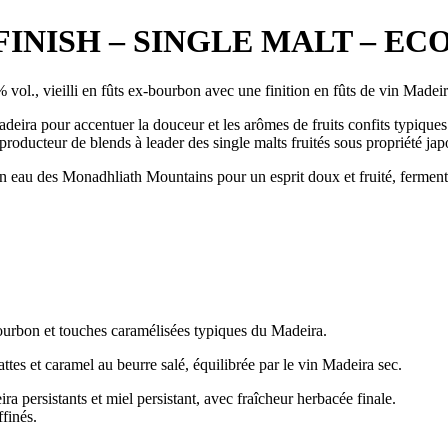
INISH – SINGLE MALT – ECO
vol., vieilli en fûts ex-bourbon avec une finition en fûts de vin Madeir
Madeira pour accentuer la douceur et les arômes de fruits confits typiqu
e producteur de blends à leader des single malts fruités sous propriété 
son eau des Monadhliath Mountains pour un esprit doux et fruité, ferme
 bourbon et touches caramélisées typiques du Madeira.
es et caramel au beurre salé, équilibrée par le vin Madeira sec.
ra persistants et miel persistant, avec fraîcheur herbacée finale.
ffinés.