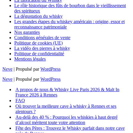
La fabrication du Whisky
Le rôle historique des fûts de bourbon dans le vieillissement
des spiritueux
La dégustation du whisky
Les grandes étapes du whiskey américain : origine, essor et
reconnaissance patrimoniale
Nos garanties
Conditions générales de vente
Politique de cookies (UE)
La vidéo des pierres à whisky
Politique de confidentialité
Mentions légales
Neve
| Propulsé par
WordPress
Neve
| Propulsé par
WordPress
A propos de nous & Whisky Live Paris 2026 & Malt In
France 2026 à Rennes
FAQ
Où trouver la meilleure cave à whisky à Rennes et ses
alentours ?
Au-delà des 40 % : Pourquoi les whiskies à haut degré
d’alcool méritent toute votre attention
Fête des Pères : Trouvez le Whisky parfait dans notre cave